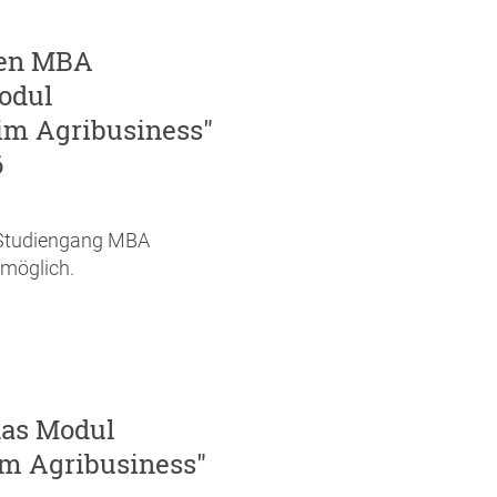
 den MBA
Modul
im Agribusiness"
6
n Studiengang MBA
 möglich.
das Modul
im Agribusiness"