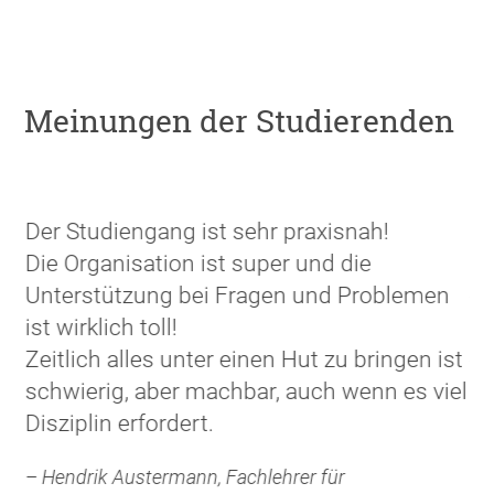
Meinungen der Studierenden
Der Studiengang ist sehr praxisnah!
Es
s
Die Organisation ist super und die
be
Unterstützung bei Fragen und Problemen
es
r
ist wirklich toll!
la
r
Zeitlich alles unter einen Hut zu bringen ist
ei
schwierig, aber machbar, auch wenn es viel
Di
Disziplin erfordert.
pr
ka
– Hendrik Austermann, Fachlehrer für