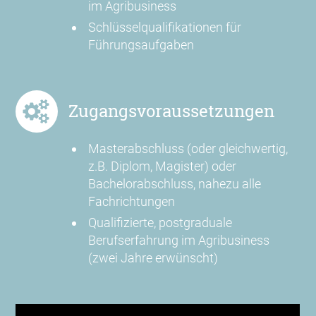
im Agribusiness
Schlüsselqualifikationen für
Führungsaufgaben
Zugangsvoraussetzungen
Masterabschluss (oder gleichwertig,
z.B. Diplom, Magister) oder
Bachelorabschluss, nahezu alle
Fachrichtungen
Qualifizierte, postgraduale
Berufserfahrung im Agribusiness
(zwei Jahre erwünscht)