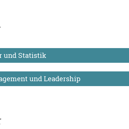
r
r und Statistik
agement und Leadership
r