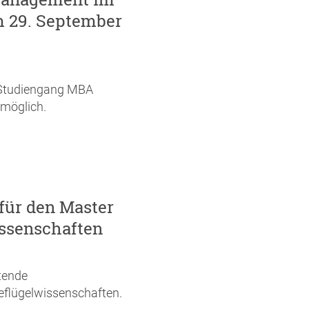
m 29. September
n Studiengang MBA
 möglich.
 für den Master
ssenschaften
itende
flügelwissenschaften.