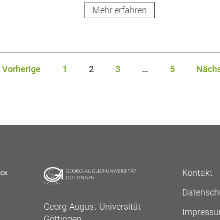
Mehr erfahren
Vorherige
1
2
3
…
5
Nächs
Kontakt
Datensch
Georg-August-Universität
Impress
Göttingen