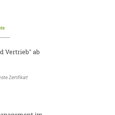
te
d Vertrieb" ab
ste Zertifikat!
management im