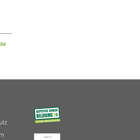
te
utz
um